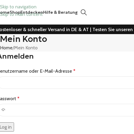
Skip to navigation
Home
Shop
Entdecken
Hilfe & Beratung
Skip to main content
ostenloser & schneller Versand in DE & AT | Testen Sie unsere
Mein Konto
Home
Mein Konto
Anmelden
enutzername oder E-Mail-Adresse
*
asswort
*
Log in