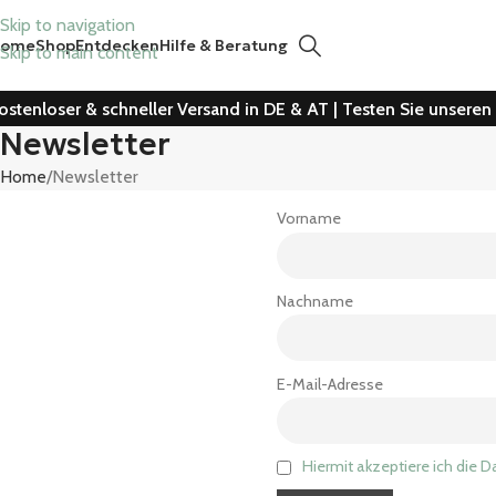
Skip to navigation
Home
Shop
Entdecken
Hilfe & Beratung
Skip to main content
ostenloser & schneller Versand in DE & AT | Testen Sie unsere
Newsletter
Home
Newsletter
Vorname
Nachname
E-Mail-Adresse
Hiermit akzeptiere ich di