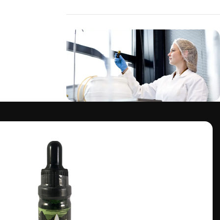
Alle Vital24 Produkte werden in Labor
getestet, frei von Pestiziden und
Schwermetallen.
100% Sicherheit