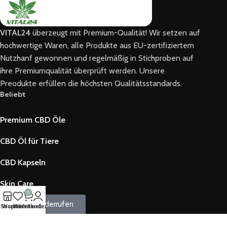
VITAL24
überzeugt mit Premium-Qualität! Wir setzen auf
hochwertige Waren, alle Produkte aus EU-zertifiziertem
Nutzhanf gewonnen und regelmäßig in Stichproben auf
ihre Premiumqualität überprüft werden. Unsere
Preodukte erfüllen die höchsten Qualitätsstandards.
Beliebt
Premium CBD Öle
CBD Öl für Tiere
CBD Kapseln
Skin Care
0
Vertrag widerrufen
Shop
Wunschliste
Mein Kundenkonto
Warenkorb
Information