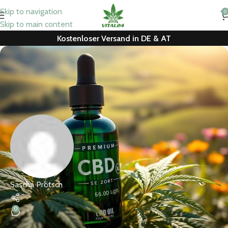
Skip to navigation
0
Skip to main content
Kostenloser Versand in DE & AT
Sascha Prötsch
0