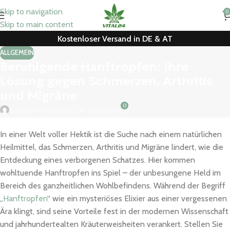
Skip to navigation
0
Skip to main content
Kostenloser Versand in DE & AT
ALLGEMEIN
Beruhigende Hanftropfen: Ihre
Lösung gegen Schmerzen, Arthritis
und Migräne
0
Sascha Prötsch
On 24. Juli 2024
In einer Welt voller Hektik ist die Suche nach einem natürlichen
Heilmittel, das Schmerzen, Arthritis und Migräne lindert, wie die
Entdeckung eines verborgenen Schatzes. Hier kommen
wohltuende Hanftropfen ins Spiel – der unbesungene Held im
Bereich des ganzheitlichen Wohlbefindens. Während der Begriff
„
Hanftropfen
“ wie ein mysteriöses Elixier aus einer vergessenen
Ära klingt, sind seine Vorteile fest in der modernen Wissenschaft
und jahrhundertealten Kräuterweisheiten verankert. Stellen Sie