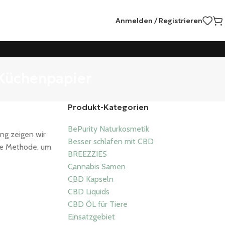
Anmelden / Registrieren
 Küchenpapier
Produkt-Kategorien
BePurity Naturkosmetik
ung zeigen wir
Besser schlafen mit CBD
ive Methode, um
BREEZZIES
Cannabis Samen
CBD Kapseln
CBD Liquids
CBD ÖL für Tiere
Einsatzgebiet