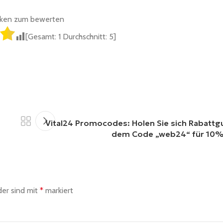
cken zum bewerten
[Gesamt:
1
Durchschnitt:
5
]
Vital24 Promocodes: Holen Sie sich Rabattg
dem Code „web24“ für 10
der sind mit
*
markiert