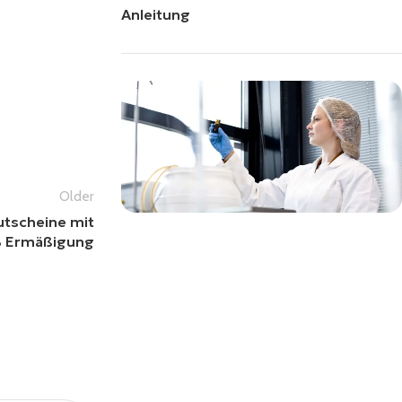
Anleitung
Older
utscheine mit
% Ermäßigung
Alle Vital24 Produkte werden in Labor
getestet, frei von Pestiziden und
Schwermetallen.
100% Sicherheit