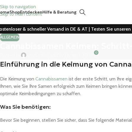
Skip to navigation
Home
Shop
Entdecken
Hilfe & Beratung
Skip to main content
ostenloser & schneller Versand in DE & AT | Testen Sie unsere
ALLGEMEIN
Cannabissamen Keimen: Schritt-
0
Posted by
Sascha Prötsch
On 22. April 2024
Einführung in die Keimung von Cann
Die Keimung von
Cannabissamen
ist der erste Schritt, um Ihre e
Ihnen, wie Sie Ihre Samen erfolgreich zum Keimen bringen könn
optimale Keimbedingungen zu schaffen.
Was Sie benötigen:
Bevor Sie beginnen, stellen Sie sicher, dass Sie folgende Materia