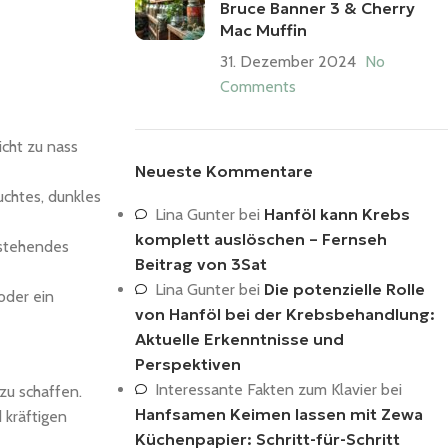
Bruce Banner 3 & Cherry
Mac Muffin
31. Dezember 2024
No
Comments
icht zu nass
Neueste Kommentare
uchtes, dunkles
Hanföl kann Krebs
Lina Gunter
bei
komplett auslöschen – Fernseh
 stehendes
Beitrag von 3Sat
Die potenzielle Rolle
Lina Gunter
bei
oder ein
von Hanföl bei der Krebsbehandlung:
Aktuelle Erkenntnisse und
Perspektiven
Interessante Fakten zum Klavier
bei
zu schaffen.
Hanfsamen Keimen lassen mit Zewa
 kräftigen
Küchenpapier: Schritt-für-Schritt