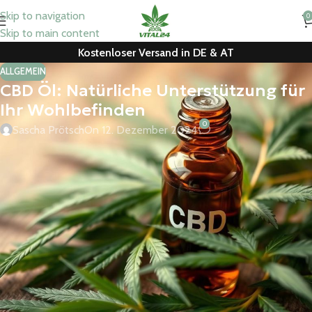
Skip to navigation
0
Skip to main content
Kostenloser Versand in DE & AT
ALLGEMEIN
CBD Öl: Natürliche Unterstützung für
Ihr Wohlbefinden
0
Sascha Prötsch
On 12. Dezember 2024
Entdecken Sie das Potenzial von
CBD Öl
. Es fördert Ihr
Wohlbefinden auf natürliche Weise. In Deutschland ist
CBD Öl
sehr beliebt geworden. Es hilft bei Stress, Schmerzen und
Schlafproblemen.
Wichtigste Erkenntnisse:
CBD Öl
ist ein natürliches Produkt, das aus der Hanfpflanze
gewonnen wird.
Es kann bei einer Vielzahl von Beschwerden wie Stress,