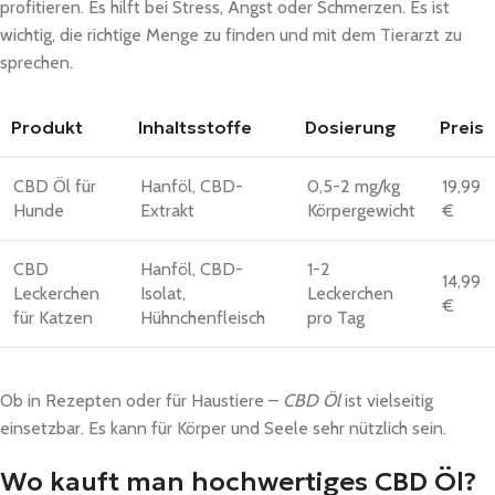
profitieren. Es hilft bei Stress, Angst oder Schmerzen. Es ist
wichtig, die richtige Menge zu finden und mit dem Tierarzt zu
sprechen.
Produkt
Inhaltsstoffe
Dosierung
Preis
CBD Öl für
Hanföl, CBD-
0,5-2 mg/kg
19,99
Hunde
Extrakt
Körpergewicht
€
CBD
Hanföl, CBD-
1-2
14,99
Leckerchen
Isolat,
Leckerchen
€
für Katzen
Hühnchenfleisch
pro Tag
Ob in Rezepten oder für Haustiere –
CBD Öl
ist vielseitig
einsetzbar. Es kann für Körper und Seele sehr nützlich sein.
Wo kauft man hochwertiges CBD Öl?