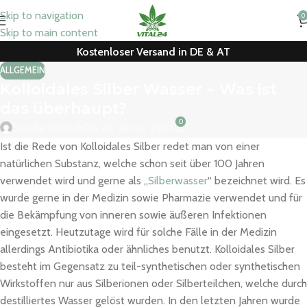
Skip to navigation
0
Skip to main content
Kostenloser Versand in DE & AT
ALLGEMEIN
Kolloidales Silber Wasser – Was ist
das überhaupt?
0
Sascha Prötsch
On 20. Januar 2021
Ist die Rede von Kolloidales Silber redet man von einer
natürlichen Substanz, welche schon seit über 100 Jahren
verwendet wird und gerne als „
Silberwasser
“ bezeichnet wird. Es
wurde gerne in der Medizin sowie Pharmazie verwendet und für
die Bekämpfung von inneren sowie äußeren Infektionen
eingesetzt. Heutzutage wird für solche Fälle in der Medizin
allerdings Antibiotika oder ähnliches benutzt. Kolloidales Silber
besteht im Gegensatz zu teil-synthetischen oder synthetischen
Wirkstoffen nur aus Silberionen oder Silberteilchen, welche durch
destilliertes Wasser gelöst wurden. In den letzten Jahren wurde