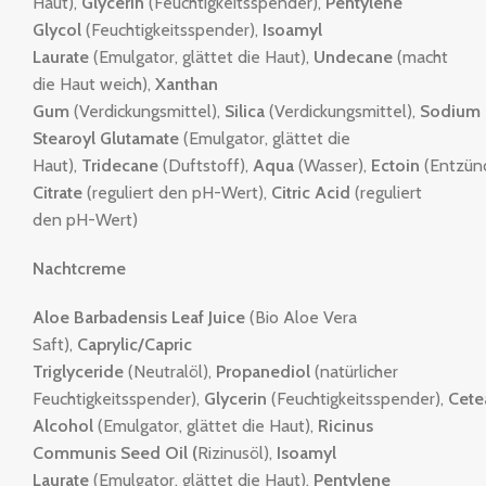
Haut),
Glycerin
(Feuchtigkeitsspender),
Pentylene
Glycol
(Feuchtigkeitsspender),
Isoamyl
Laurate
(Emulgator, glättet die Haut),
Undecane
(macht
die Haut weich),
Xanthan
Gum
(Verdickungsmittel),
Silica
(Verdickungsmittel),
Sodium
Stearoyl Glutamate
(Emulgator, glättet die
Haut),
Tridecane
(Duftstoff),
Aqua
(Wasser),
Ectoin
(Entzün
Citrate
(reguliert den pH-Wert),
Citric Acid
(reguliert
den pH-Wert)
Nachtcreme
Aloe Barbadensis Leaf Juice
(Bio Aloe Vera
Saft),
Caprylic/Capric
Triglyceride
(Neutralöl),
Propanediol
(natürlicher
Feuchtigkeitsspender),
Glycerin
(Feuchtigkeitsspender),
Cete
Alcohol
(Emulgator, glättet die Haut),
Ricinus
Communis Seed Oil (
Rizinusöl),
Isoamyl
Laurate
(Emulgator, glättet die Haut),
Pentylene