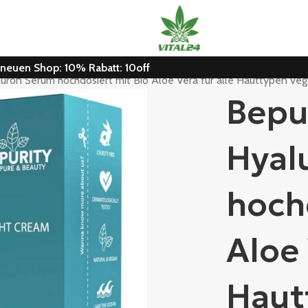
n neuen Shop: 10% Rabatt: 10off
uron Serum hochdosiert mit Bio Aloe Vera für alle Hauttypen ve
Bepu
Hyal
hoch
Aloe 
Haut