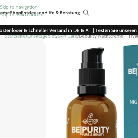
Skip to navigation
Home
Shop
Entdecken
Hilfe & Beratung
Skip to main content
ostenloser & schneller Versand in DE & AT | Testen Sie unsere
Startseite
Einsatzgebiet
Skin Care
Bepurity Nachtcreme – Hyal
-29%