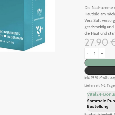
Die Nachtcreme re
Hautbild am näch
Vera Saft versorg
geschmeidig und g
die Haut und stär
27,90
inkl. 19 % MwSt.
zz
Lieferzeit:
1-2 Tage
Vital24-Bonu
Sammele Punk
Bestellung
Produktsicherheit: