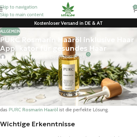
Skip to navigation
0
Skip to main content
Kostenloser Versand in DE & AT
ALLGEMEIN
PURC Rosmarin Haaröl inklusive Haar
Applikator für gesundes Haar
0
Sascha Prötsch
On 8. Dezember 2024
Entdecken Sie das PURC
Rosmarin Haaröl
, eine innovative
Lösung für Ihre Haarpflege. Es kombiniert die Kraft des
Rosmarins mit einem speziellen Haar Applikator. So wird Ihr Haar
gesund und glänzend.
Ob trockene, spröde Haare, Haarausfall oder mehr Volumen –
das
PURC
Rosmarin Haaröl
ist die perfekte Lösung.
Wichtige Erkenntnisse